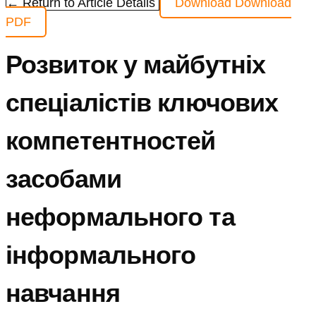
← Return to Article Details
Download
Download
PDF
Розвиток у майбутніх
спеціалістів ключових
компетентностей
засобами
неформального та
інформального
навчання