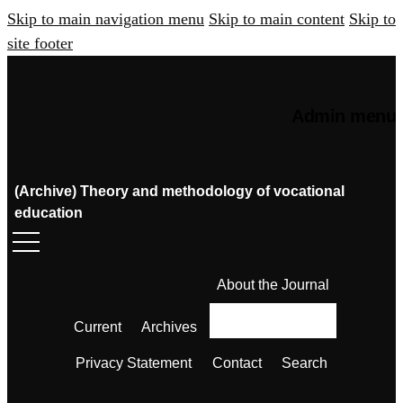
Skip to main navigation menu
Skip to main content
Skip to
site footer
Admin menu
(Archive) Theory and methodology of vocational
education
About the Journal
Current
Archives
Privacy Statement
Contact
Search