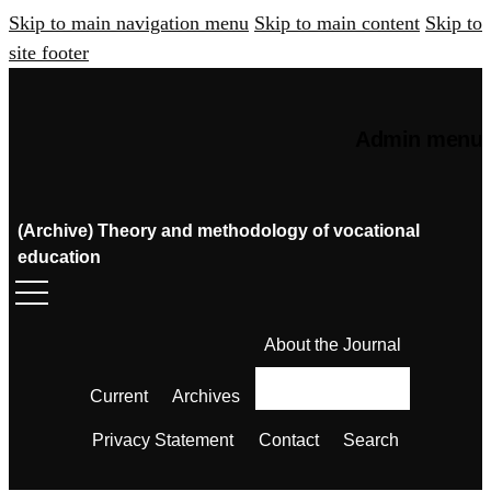
Skip to main navigation menu
Skip to main content
Skip to
site footer
Admin menu
(Archive) Theory and methodology of vocational
education
About the Journal
Current
Archives
Privacy Statement
Contact
Search