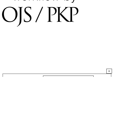
×
Username
*
Required
Password
*
Required
Keep me logged in