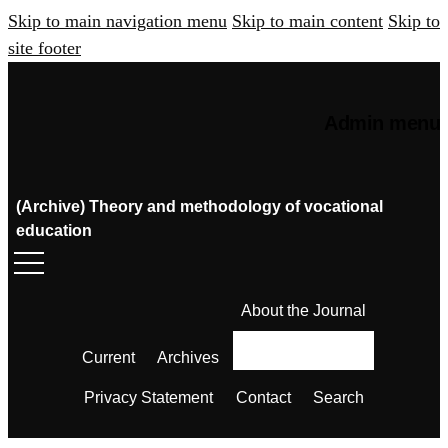
Skip to main navigation menu
Skip to main content
Skip to
site footer
Admin menu
(Archive) Theory and methodology of vocational
education
About the Journal
Current
Archives
Privacy Statement
Contact
Search