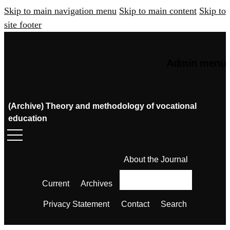
Skip to main navigation menu
Skip to main content
Skip to
site footer
Admin menu
(Archive) Theory and methodology of vocational
education
About the Journal
Current
Archives
Privacy Statement
Contact
Search