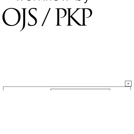
×
Username
*
Required
Password
*
Required
Keep me logged in