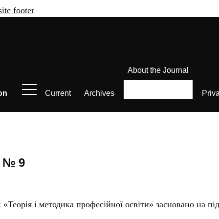
site footer
About the Journal
on
Current
Archives
Priv
, № 9
к «Теорія і методика професійної освіти» засновано на 