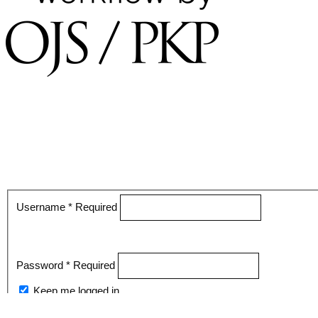
Username
*
Required
Password
*
Required
Keep me logged in