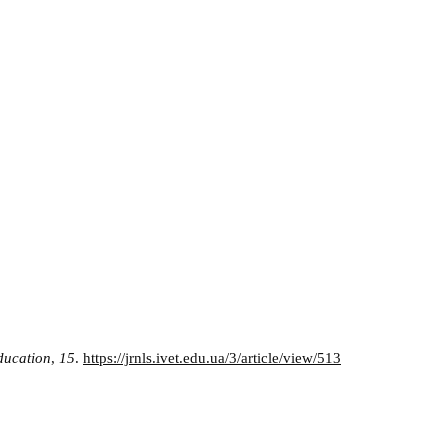
ducation
,
15
.
https://jrnls.ivet.edu.ua/3/article/view/513