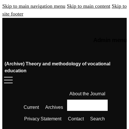
Skip to main navigation menu
Skip to main content
Skip to
site footer
Admin menu
(Archive) Theory and methodology of vocational
education
About the Journal
Current
Archives
Privacy Statement
Contact
Search