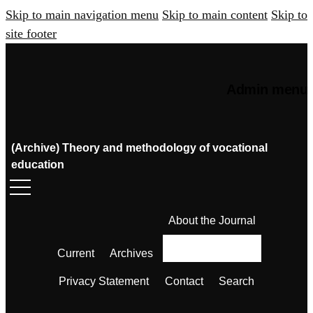
Skip to main navigation menu
Skip to main content
Skip to
site footer
Admin menu
(Archive) Theory and methodology of vocational
education
About the Journal
Current
Archives
Privacy Statement
Contact
Search