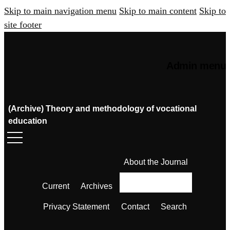
Skip to main navigation menu
Skip to main content
Skip to
site footer
Admin menu
(Archive) Theory and methodology of vocational
education
About the Journal
Current
Archives
Privacy Statement
Contact
Search