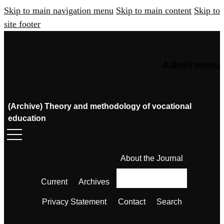
Skip to main navigation menu
Skip to main content
Skip to
site footer
Admin menu
(Archive) Theory and methodology of vocational
education
About the Journal
Current
Archives
Privacy Statement
Contact
Search