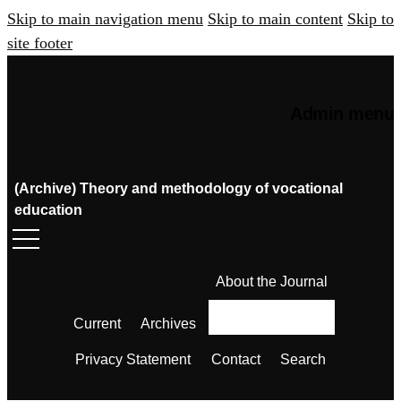
Skip to main navigation menu
Skip to main content
Skip to
site footer
Admin menu
(Archive) Theory and methodology of vocational
education
About the Journal
Current
Archives
Privacy Statement
Contact
Search