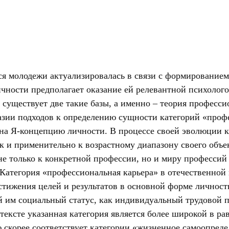
я молодежи актуализировалась в связи с формированием
ности предполагает оказание ей релевантной психолого-
существует две такие базы, а именно – теория професси
азии подходов к определению сущности категорий «проф
 на Я-концепцию личности. В процессе своей эволюции 
ак и применительно к возрастному диапазону своего объ
е только к конкретной профессии, но и миру профессий 
 Категория «профессиональная карьера» в отечественной 
остижения целей и результатов в основной форме личнос
 им социальный статус, как индивидуальный трудовой пу
ексте указанная категория является более широкой в ра
скорее соответствует категории «жизненное самоопреде