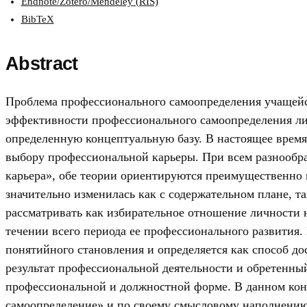
Endnote/Zotero/Mendeley (RIS)
BibTeX
Abstract
Проблема профессионального самоопределения учащейс
эффективности профессионального самоопределения лич
определенную концептуальную базу. В настоящее время 
выбору профессиональной карьеры. При всем разнообр
карьера», обе теории ориентируются преимущественно
значительно изменилась как с содержательном плане, т
рассматривать как избирательное отношение личности н
течении всего периода ее профессионального развития.
понятийного становления и определяется как способ д
результат профессиональной деятельности и обретенный
профессиональной и должностной форме. В данном конт
самоопределение» и по своему смысловому наполнению 