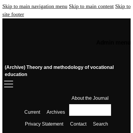
Skip to main navigation menu
Skip to main content
Skip to
site footer
Admin menu
(Archive) Theory and methodology of vocational
education
About the Journal
Current
Archives
Privacy Statement
Contact
Search