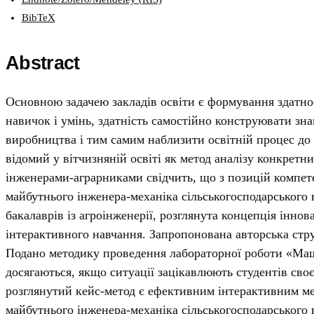
BibTeX
Abstract
Основною задачею закладів освіти є формування здатно
навичок і умінь, здатність самостійно конструювати зн
виробництва і тим самим наблизити освітній процес до р
відомий у вітчизняній освіті як метод аналізу конкретн
інженерами-аграрниками свідчить, що з позицій компет
майбутнього інженера-механіка сільськогосподарського 
бакалаврів із агроінженерії, розглянута концепція інно
інтерактивного навчання. Запропонована авторська стру
Подано методику проведення лабораторної роботи «Машин
досягаються, якщо ситуації зацікавлюють студентів сво
розглянутий кейс-метод є ефективним інтерактивним мет
майбутнього інженера-механіка сільськогосподарського 