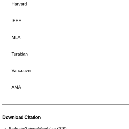
Harvard
IEEE
MLA
Turabian
Vancouver
AMA
Download Citation
Endnote/Zotero/Mendeley (RIS)