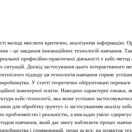
сті молоді мислити критично, аналізуючи інформацію. Ор
ання – це завдання інноваційних технологій навчання. Та
еальної професійно-практичної діяльності є кейс-метод (в
их ситуацій. Досвід застосування цього інтерактивного м
ентнісного підходу ця технологія навчання сприяє успіш
виробництва. У статті теоретично обґрунтовані переваги 
ваційної інженерної освіти. Наведено характерні ознаки, 
ктура кейс-технології, яка може успішно застосовуватися
и для обробітку ґрунту» із застосуванням аналізу кейс-с
єю проблемністю і реальністю, а викладач уміло «диригує
одом навчання, який дає змогу наблизити процес навчанн
виробництва і спрямований, перш за все, на розвиток тех