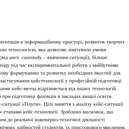
ієнтація в інформаційному просторі, розвиток творчих
кою технологією, яка дозволяє зімітувати умови
ід англ. саsеstudу – вивчення ситуації), більше
етоду під час експериментальної роботи з майбутніми
ному формуванню та розвитку необхідних якостей для
застосування кейстехнології у професійній підготовці
якими кейс-метод відрізняється від інших технологій
 при підготовці фахівців в закладах вищої освіти.
итуації «Плуги». Цілі заняття з аналізу кейс-ситуації
» етапами кейс-технології. Зроблено висновок, що
я до реальної інженерно-технічної діяльності
нічних здібностей студентів, їх просторового мислення,