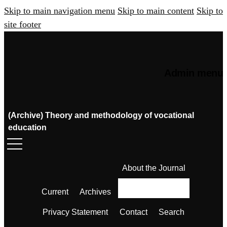
Skip to main navigation menu
Skip to main content
Skip to
site footer
Admin menu
(Archive) Theory and methodology of vocational
education
About the Journal
Current
Archives
Privacy Statement
Contact
Search