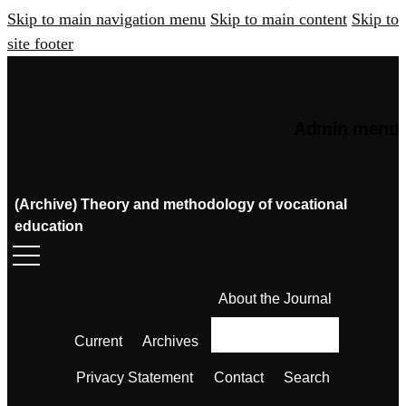
Skip to main navigation menu
Skip to main content
Skip to
site footer
Admin menu
(Archive) Theory and methodology of vocational
education
About the Journal
Current
Archives
Privacy Statement
Contact
Search