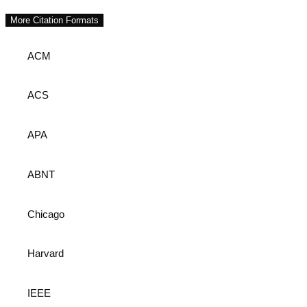
More Citation Formats
ACM
ACS
APA
ABNT
Chicago
Harvard
IEEE