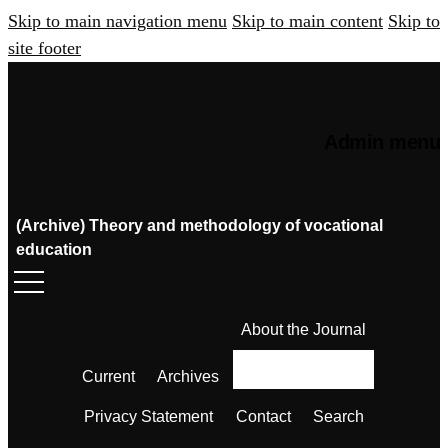
Skip to main navigation menu
Skip to main content
Skip to
site footer
Admin menu
(Archive) Theory and methodology of vocational
education
About the Journal
Current
Archives
Privacy Statement
Contact
Search