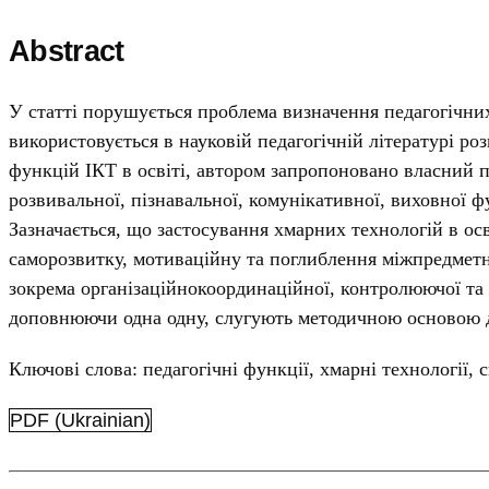
Abstract
У статті порушується проблема визначення педагогічних
використовується в науковій педагогічній літературі ро
функцій ІКТ в освіті, автором запропоновано власний 
розвивальної, пізнавальної, комунікативної, виховної 
Зазначається, що застосування хмарних технологій в ос
саморозвитку, мотиваційну та поглиблення міжпредметн
зокрема організаційнокоординаційної, контролюючої та к
доповнюючи одна одну, слугують методичною основою дл
Ключові слова: педагогічні функції, хмарні технології, 
PDF (Ukrainian)