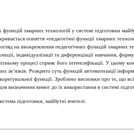
 функцій хмарних технологій у системі підготовки майбут
зкривається поняття «педагогічні функції хмарних технол
погляд на виокремлення педагогічних функцій хмарних те
функції, індивідуалізації та диференціації навчання, фо
вітньому процесі сприяє його інтенсифікації. У цьому ко
их зв’язків. Розкрито суть функцій автоматизації інфор
орегувальної функції. Зроблено висновки про те, що всі 
я визначення вимог до їх використання в системі підгот
система підготовки, майбутні вчителі.