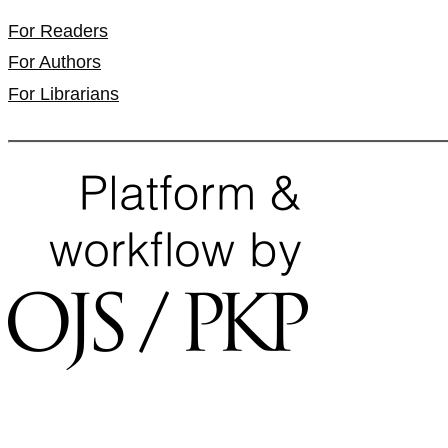
For Readers
For Authors
For Librarians