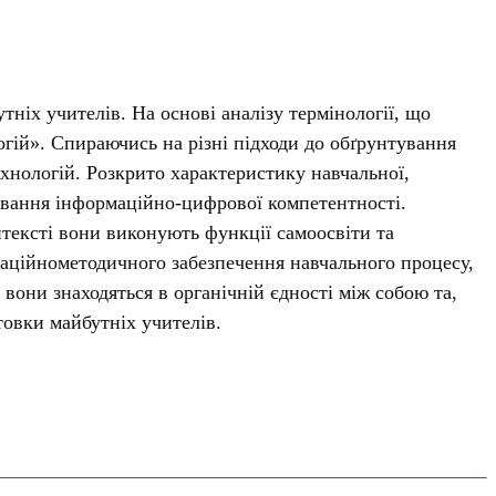
ніх учителів. На основі аналізу термінології, що
огій». Спираючись на різні підходи до обґрунтування
хнологій. Розкрито характеристику навчальної,
рмування інформаційно-цифрової компетентності.
нтексті вони виконують функції самоосвіти та
маційнометодичного забезпечення навчального процесу,
вони знаходяться в органічній єдності між собою та,
овки майбутніх учителів.