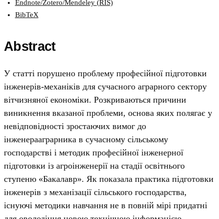
Endnote/Zotero/Mendeley (RIS)
BibTeX
Abstract
У статті порушено проблему професійної підготовки
інженерів-механіків для сучасного аграрного сектору
вітчизняної економіки. Розкриваються причини
виникнення вказаної проблеми, основа яких полягає у
невідповідності зростаючих вимог до
інженерааграрника в сучасному сільському
господарстві і методик професійної інженерної
підготовки із агроінженерії на стадії освітнього
ступеню «Бакалавр». Як показала практика підготовки
інженерів з механізації сільського господарства,
існуючі методики навчання не в повній мірі придатні
для оволодіння новою технічною інформацією