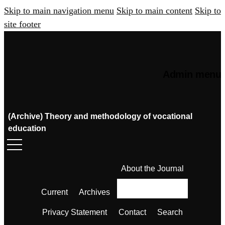
Skip to main navigation menu
Skip to main content
Skip to
site footer
Admin menu
(Archive) Theory and methodology of vocational
education
About the Journal
Current
Archives
Privacy Statement
Contact
Search