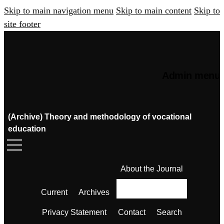
Skip to main navigation menu
Skip to main content
Skip to
site footer
Admin menu
(Archive) Theory and methodology of vocational
education
About the Journal
Current
Archives
Privacy Statement
Contact
Search