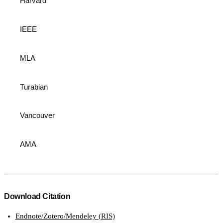
Harvard
IEEE
MLA
Turabian
Vancouver
AMA
Download Citation
Endnote/Zotero/Mendeley (RIS)