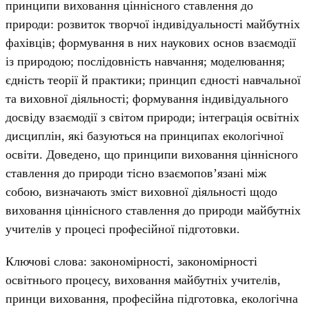
принципи виховання ціннісного ставлення до
природи: розвиток творчої індивідуальності майбутніх
фахівців; формування в них наукових основ взаємодії
із природою; послідовність навчання; моделювання;
єдність теорії й практики; принцип єдності навчальної
та виховної діяльності; формування індивідуального
досвіду взаємодії з світом природи; інтеграція освітніх
дисциплін, які базуються на принципах екологічної
освіти. Доведено, що принципи виховання ціннісного
ставлення до природи тісно взаємопов’язані між
собою, визначають зміст виховної діяльності щодо
виховання ціннісного ставлення до природи майбутніх
учителів у процесі професійної підготовки.
Ключові слова: закономірності, закономірності
освітнього процесу, виховання майбутніх учителів,
принци виховання, професійна підготовка, екологічна